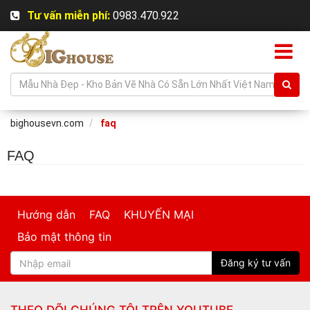
Tư vấn miễn phí:
0983.470.922
bighousevn.com
faq
FAQ
Hướng dẫn
FAQ
KHUYẾN MẠI
Bảo mật thông tin
Đăng ký tư vấn