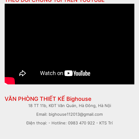
THEO DÕI CHÚNG TÔI TRÊN
YOUTUBE
VĂN PHÒNG THIẾT KẾ Bighouse
18 TT 11b, KĐT Văn Quán, Hà Đông, Hà Nội
Email: bighouse112013@gmail.com
Điện thoại: - Hotline: 0983 470 922 - KTS Trí