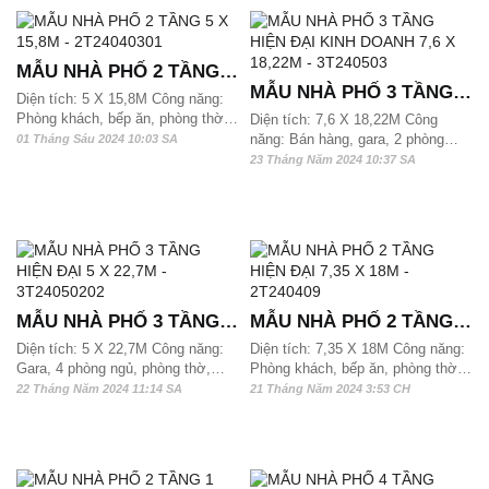
MẪU NHÀ PHỐ 2 TẦNG 5
MẪU NHÀ PHỐ 3 TẦNG
X 15,8M - 2T24040301
Diện tích: 5 X 15,8M Công năng:
HIỆN ĐẠI KINH DOANH
Phòng khách, bếp ăn, phòng thờ,
Diện tích: 7,6 X 18,22M Công
shc, 3 phòng ngủ và 2 wc. Mẫu
năng: Bán hàng, gara, 2 phòng
01 Tháng Sáu 2024 10:03 SA
7,6 X 18,22M - 3T240503
nhà phố 2 tầng này phù hợp với
ngủ, Phòng khách, Phòng bếp ăn
23 Tháng Năm 2024 10:37 SA
quỹ đất từ 80 m2, 90m2 và hơn
và 4 wc Dự toán: 2,5 tỷ đồng
100m2/ sàn có thể xây dựng được
MẪU NHÀ PHỐ 3 TẦNG
MẪU NHÀ PHỐ 2 TẦNG
HIỆN ĐẠI 5 X 22,7M -
HIỆN ĐẠI 7,35 X 18M -
Diện tích: 5 X 22,7M Công năng:
Diện tích: 7,35 X 18M Công năng:
Gara, 4 phòng ngủ, phòng thờ,
Phòng khách, bếp ăn, phòng thờ,
3T24050202
2T240409
phòng khách, phòng bếp ăn và 4
4 phòng ngủ, shc và 3 wc Mẫu nhà
22 Tháng Năm 2024 11:14 SA
21 Tháng Năm 2024 3:53 CH
wc Dự toán: 1,7 tỷ đồng
phố 2 tầng này phù hợp với quỹ
đất từ 140 m2, 150m2 và hơn
160m2/ sàn có thể xây dựng được