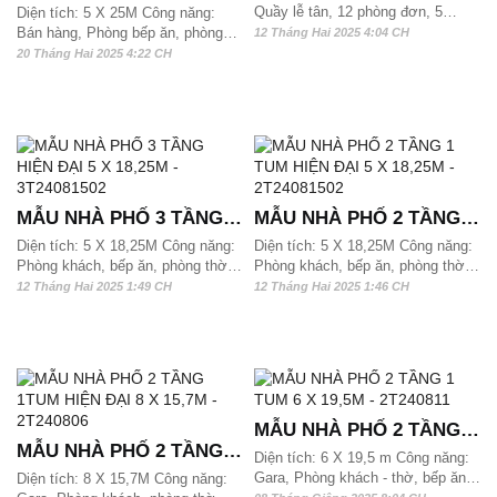
LỬNG 2 TẦNG 1 TUM
Quầy lễ tân, 12 phòng đơn, 5
Diện tích: 5 X 25M Công năng:
6T24081503
phòng ngủ đôi Mẫu khách sạn lô
Bán hàng, Phòng bếp ăn, phòng
KINH DOANH 5X25M -
12 Tháng Hai 2025 4:04 CH
phố 6 tầng phong cách tân cổ diện
thờ, phòng khách, kho, 4 phòng
20 Tháng Hai 2025 4:22 CH
2T240913
tích hơn 100m2/ sàn rất đáng để
ngủ và 2 wc. Mẫu nhà phố 2 tầng 1
quý khách hàng tham khảo
tum có gác lửng này phù hợp với
quỹ đất từ 125 m2, 130m2 và hơn
135m2/ sàn. Mặt tiền 5m có thể
xây dựng được
MẪU NHÀ PHỐ 3 TẦNG
MẪU NHÀ PHỐ 2 TẦNG 1
HIỆN ĐẠI 5 X 18,25M -
TUM HIỆN ĐẠI 5 X
Diện tích: 5 X 18,25M Công năng:
Diện tích: 5 X 18,25M Công năng:
Phòng khách, bếp ăn, phòng thờ,
Phòng khách, bếp ăn, phòng thờ,
3T24081502
18,25M - 2T24081502
3 phòng ngủ và 3 wc, phòng làm
3 phòng ngủ và 3 wc, phòng làm
12 Tháng Hai 2025 1:49 CH
12 Tháng Hai 2025 1:46 CH
việc Mẫu nhà phố 3 tầng này phù
việc Mẫu nhà phố 2,5 tầng này phù
hợp với quỹ đất từ 95 m2, 100m2
hợp với quỹ đất từ 95 m2, 100m2
và hơn 120m2/ sàn có thể xây
và hơn 120m2/ sàn có thể xây
dựng được
dựng được
MẪU NHÀ PHỐ 2 TẦNG 1
MẪU NHÀ PHỐ 2 TẦNG
TUM 6 X 19,5M -
Diện tích: 6 X 19,5 m Công năng:
1TUM HIỆN ĐẠI 8 X
Gara, Phòng khách - thờ, bếp ăn,
Diện tích: 8 X 15,7M Công năng:
2T240811