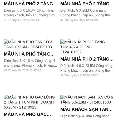
MẪU NHÀ PHỐ 2 TẦNG 1
MẪU NHÀ PHỐ 2 TẦNG 1
TUM HIỆN ĐẠI 5 X 16,8M
TUM HIỆN ĐẠI 5X20M -
Diện tích: 5 X 16,8M Công năng:
Diện tích: 5 X 20M Công năng:
Phòng khách, bếp ăn, phòng thờ,
Phòng khách, bếp ăn, phòng thờ,
- 2T250106
2T24120103
3 phòng ngủ và 3 wc. Mẫu nhà phố
3 phòng ngủ và 3 wc, SHC, gara
12 Tháng Tư 2025 3:27 CH
31 Tháng Ba 2025 12:04 CH
2,5 tầng này phù hợp với quỹ đất
Mẫu nhà phố 2,5 tầng này phù hợp
từ 85m2 và hơn 90m2/ sàn có thể
với quỹ đất từ 100m2 và hơn
xây dựng được
100m2/ sàn có thể xây dựng được
MẪU NHÀ PHỐ TÂN CỔ 3
MẪU NHÀ PHỐ 2 TẦNG 1
TẦNG 6X16M -
Diện tích: 6 X 16 m Công năng: 4
TUM 4,6 X 23,5M -
phòng ngủ, Phòng khách, Phòng
3T24120103
Diện tích: 4,6 X 23,5M Công năng:
bếp ăn và 3 wc, 1 phòng thờ, kho
Phòng khách, bếp ăn, phòng thờ,
04 Tháng Ba 2025 11:47 SA
2T24101202
Mẫu nhà phố 3 tầng phong cách
4 phòng ngủ và 3 wc, kho và gara
22 Tháng Hai 2025 10:05 SA
tân cổ này phù hợp với quỹ đất từ
Mẫu nhà phố 2,5 tầng này phù hợp
100 m2, 110m2 và hơn 120m2/
với quỹ đất từ 110 m2, 115m2 và
sàn có thể xây dựng được.
hơn 120m2/ sàn có thể xây dựng
được
MẪU KHÁCH SẠN TÂN
MẪU NHÀ PHỐ GÁC
CỔ 6 TẦNG 5,6x18M -
Diện tích: 5,6 X 18m Công năng: