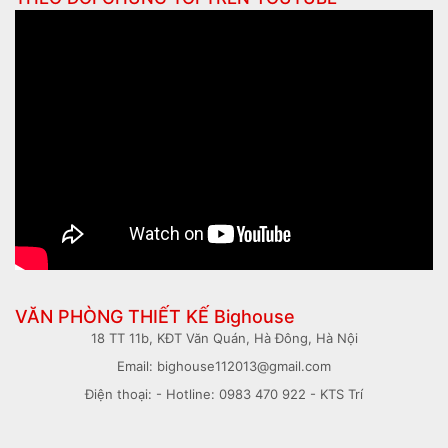
VĂN PHÒNG THIẾT KẾ Bighouse
18 TT 11b, KĐT Văn Quán, Hà Đông, Hà Nội
Email: bighouse112013@gmail.com
Điện thoại: - Hotline: 0983 470 922 - KTS Trí