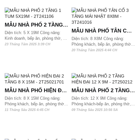
thể xây dựng được, mời các bạn
hơn 190m2/ sàn có thể xây dựng
cùng chiêm ngưỡng
được
MẪU NHÀ PHỐ 2 TẦNG 1
MẪU NHÀ PHỐ TÂN CỔ 3
TUM 5X19M - 2T241106
Diện tích: 5 X 19M Công năng:
TẦNG MÁI NHẬT 8X8M -
Kinh doanh, bếp ăn, phòng thờ, 3
Diện tích: 8 X8M Công năng:
phòng ngủ và 3 wc. Mẫu nhà phố
Phòng khách, bếp ăn, phòng thờ,
23 Tháng Tám 2025 3:39 CH
3T241016
2,5 tầng này phù hợp với quỹ đất
3 phòng ngủ và 4 wc, SHC Mẫu
20 Tháng Tám 2025 4:44 CH
từ 95m2 và hơn 100m2/ sàn có
nhà phố 3 tầng này phù hợp với
thể xây dựng được
quỹ đất từ 64 m2, 65m2 và hơn
70m2/ sàn có thể xây dựng được
MẪU NHÀ PHỐ HIỆN ĐẠI
MẪU NHÀ PHỐ 2 TẦNG
2 TẦNG 8 X 15M -
HIỆN ĐẠI 12 X 9M -
Diện tích: 8 X 15M Công năng:
Diện tích: 12 X 9M Công năng:
Phòng khách, bếp ăn, phòng thờ,
Phòng khách-bếp ăn, phòng thờ, 3
2T25021701
2T250212
5 phòng ngủ, phòng làm việc, SHC
phòng ngủ và 3 wc. Mẫu nhà phố 2
11 Tháng Sáu 2025 4:45 CH
09 Tháng Sáu 2025 10:56 SA
và 5 wc. Mẫu nhà phố 2 tầng hiện
tầng hiện đại này phù hợp với quỹ
đại này phù hợp với quỹ đất từ
đất từ 110m2 và hơn 120m2/ sàn
150m2 và hơn 160m2/ sàn có thể
có thể xây dựng được
xây dựng được