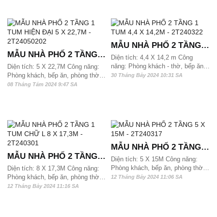
10m
MẪU NHÀ PHỐ 2 TẦNG 1
MẪU NHÀ PHỐ 2 TẦNG 1
TUM 4,4 X 14,2M -
Diện tích: 4,4 X 14,2 m Công
TUM HIỆN ĐẠI 5 X 22,7M
năng: Phòng khách - thờ, bếp ăn,
Diện tích: 5 X 22,7M Công năng:
2T240322
4 phòng ngủ và 2 wc Mẫu nhà phố
Phòng khách, bếp ăn, phòng thờ,
- 2T24050202
30 Tháng Bảy 2024 10:31 SA
2 tầng 1 tum hiện đại này phù hợp
4 phòng ngủ và 4 wc, gara Mẫu
08 Tháng Tám 2024 9:47 SA
với quỹ đất từ 65 m2, 70m2 và
nhà phố 2,5 tầng này phù hợp với
hơn 75m2 có thể xây dựng được,
quỹ đất từ 113 m2, 115m2 và hơn
mời các bạn cùng chiêm ngưỡng.
120m2/ sàn có thể xây dựng được
MẪU NHÀ PHỐ 2 TẦNG 5
MẪU NHÀ PHỐ 2 TẦNG 1
X 15M - 2T240317
Diện tích: 5 X 15M Công năng:
TUM CHỮ L 8 X 17,3M -
Phòng khách, bếp ăn, phòng thờ,
Diện tích: 8 X 17,3M Công năng:
3 phòng ngủ và 2 wc. Mẫu nhà phố
Phòng khách, bếp ăn, phòng thờ,
2T240301
12 Tháng Bảy 2024 11:06 SA
2 tầng này phù hợp với quỹ đất từ
shc, 4 phòng ngủ và 4 wc. Mẫu
12 Tháng Bảy 2024 11:16 SA
100 m2, 110m2 và hơn 120m2/
nhà phố 2 tầng này phù hợp với
sàn có thể xây dựng được
quỹ đất từ 140 m2, 150m2 và hơn
160m2/ sàn có thể xây dựng được