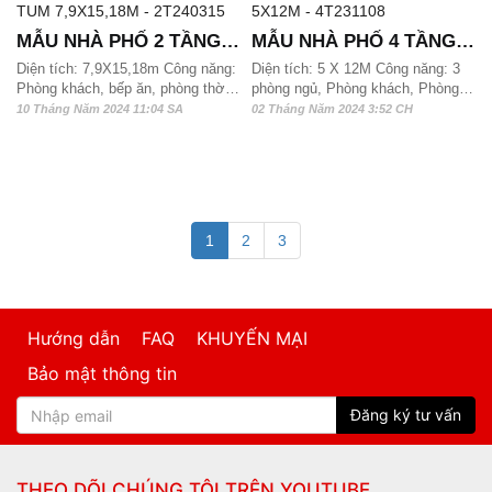
MẪU NHÀ PHỐ 2 TẦNG 1
MẪU NHÀ PHỐ 4 TẦNG
TUM 7,9X15,18M -
5X12M - 4T231108
Diện tích: 7,9X15,18m Công năng:
Diện tích: 5 X 12M Công năng: 3
Phòng khách, bếp ăn, phòng thờ,
phòng ngủ, Phòng khách, Phòng
2T240315
5 phòng ngủ, sân phơi và 3 wc
bếp ăn, phòng thờ, kho và 3 wc
10 Tháng Năm 2024 11:04 SA
02 Tháng Năm 2024 3:52 CH
Mẫu nhà phố 2 tầng 1tum này phù
Dự toán: 1,5 tỷ đồng
hợp với quỹ đất từ 120m2, 130m2
và hơn 130m2/ sàn có thể xây
dựng được
1
2
3
Hướng dẫn
FAQ
KHUYẾN MẠI
Bảo mật thông tin
Đăng ký tư vấn
THEO DÕI CHÚNG TÔI TRÊN
YOUTUBE