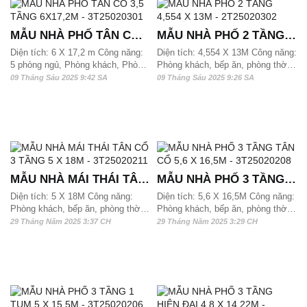
MẪU NHÀ PHỐ TÂN CỔ
MẪU NHÀ PHỐ 2 TẦNG
3,5 TẦNG 6X17,2M -
4,554 X 13M - 2T25020302
Diện tích: 6 X 17,2 m Công năng:
Diện tích: 4,554 X 13M Công năng:
5 phòng ngủ, Phòng khách, Phòng
Phòng khách, bếp ăn, phòng thờ,
3T25020301
bếp ăn, phòng thờ và 5 wc, SHC,
3 phòng ngủ và 2 wc. Mẫu nhà phố
09 Tháng Sáu 2025 9:42 SA
09 Tháng Sáu 2025 9:26 SA
phòng tập yoga. Mẫu nhà phố 3,5
2 tầng hiện đại này phù hợp với
tầng phong cách tân cổ này phù
quỹ đất từ 60m2 và hơn 70m2/
hợp với quỹ đất từ 105 m2, 110m2
sàn có thể xây dựng được
và hơn 115m2/ sàn có thể xây
dựng được.
MẪU NHÀ MÁI THÁI TÂN
MẪU NHÀ PHỐ 3 TẦNG
CỔ 3 TẦNG 5 X 18M -
TÂN CỔ 5,6 X 16,5M -
Diện tích: 5 X 18M Công năng:
Diện tích: 5,6 X 16,5M Công năng:
Phòng khách, bếp ăn, phòng thờ,
Phòng khách, bếp ăn, phòng thờ,
3T25020211
3T25020208
4 phòng ngủ và 5 wc, gara Mẫu
3 phòng ngủ và 2 wc. Mẫu nhà phố
29 Tháng Năm 2025 3:37 CH
29 Tháng Năm 2025 3:29 CH
nhà phố 3 tầng này phù hợp với
3 tầng này phù hợp với quỹ đất từ
quỹ đất từ 90 m2, 100m2 và hơn
95 m2, 100m2 và hơn 110m2/ sàn
120m2/ sàn có thể xây dựng được
có thể xây dựng được