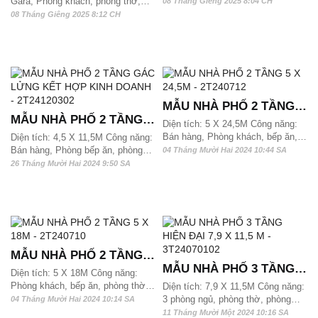
3 phòng ngủ, phòng học và 2 wc
Gara, Phòng khách, phòng thờ,
15,7M - 2T240806
08 Tháng Giêng 2025 8:04 CH
Mẫu nhà phố 2 tầng 1 tum hiện đại
bếp ăn, 4 phòng ngủ và 5 wc Mẫu
08 Tháng Giêng 2025 8:12 CH
này phù hợp với quỹ đất từ 115
nhà phố 2 tầng 1 tum hiện đại này
m2, 120m2 và hơn 130m2 có thể
phù hợp với quỹ đất từ 170 m2,
xây dựng được, mời các bạn cùng
180m2 và hơn 200m2 có thể xây
chiêm ngưỡng.
dựng được, mời các bạn cùng
chiêm ngưỡng.
MẪU NHÀ PHỐ 2 TẦNG 5
MẪU NHÀ PHỐ 2 TẦNG
X 24,5M - 2T240712
Diện tích: 5 X 24,5M Công năng:
GÁC LỬNG KẾT HỢP
Bán hàng, Phòng khách, bếp ăn,
Diện tích: 4,5 X 11,5M Công năng:
phòng thờ, 4 phòng ngủ và 3 wc.
Bán hàng, Phòng bếp ăn, phòng
KINH DOANH -
04 Tháng Mười Hai 2024 10:44 SA
Mẫu nhà phố 2 tầng này phù hợp
thờ, 3 phòng ngủ và 2 wc. Mẫu
26 Tháng Mười Hai 2024 9:50 SA
2T24120302
với quỹ đất từ 122 m2, 125m2 và
nhà phố 2 tầng có gác lửng này
hơn 130m2/ sàn có thể xây dựng
phù hợp với quỹ đất từ 52 m2,
được
55m2 và hơn 60m2/ sàn. Mặt tiền
4,5m có thể xây dựng được
MẪU NHÀ PHỐ 2 TẦNG 5
MẪU NHÀ PHỐ 3 TẦNG
X 18M - 2T240710
Diện tích: 5 X 18M Công năng:
HIỆN ĐẠI 7,9 X 11,5 M -
Phòng khách, bếp ăn, phòng thờ,
Diện tích: 7,9 X 11,5M Công năng:
3 phòng ngủ và 2 wc. Mẫu nhà phố
3 phòng ngủ, phòng thờ, phòng
04 Tháng Mười Hai 2024 10:14 SA
3T24070102
2 tầng này phù hợp với quỹ đất từ
khách, phòng bếp ăn và 2 wc Mẫu
11 Tháng Mười Một 2024 10:16 SA