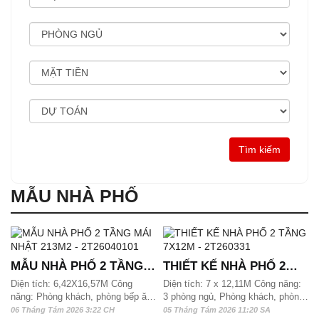
MẪU NHÀ PHỐ
MẪU NHÀ PHỐ 2 TẦNG
THIẾT KẾ NHÀ PHỐ 2
MÁI NHẬT 213M2 -
TẦNG 7X12M - 2T260331
Diện tích: 6,42X16,57M Công
Diện tích: 7 x 12,11M Công năng:
năng: Phòng khách, phòng bếp ăn,
3 phòng ngủ, Phòng khách, phòng
2T26040101
phòng thờ, 3 phòng ngủ và 3wc,
thờ, Phòng bếp ăn và 4wc Mẫu
06 Tháng Tám 2026 3:22 CH
05 Tháng Tám 2026 11:20 SA