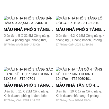
90 m2, 100m2 và hơn 110m2/ sàn
nhà phố 3 tầng hiện đại có mặt tiền
có thể xây dựng được
7,9m này thích hợp với những gia
chủ thích phong cách sang trọng
đơn giản và tinh tế
MẪU NHÀ PHỐ 3 TẦNG
MẪU NHÀ PHỐ 3 TẦNG
BÁN HẦM 5 X 32,5M -
LÔ GÓC 4,2 X 16M -
Diện tích: 5 X 32,5M Công năng:
Diện tích: 4,2 X 16M Công năng: 4
Gara, 4 phòng ngủ, phòng thờ,
phòng ngủ, Phòng khách, Phòng
3T240610
3T230316
phòng khách, phòng bếp ăn, kho,
bếp ăn, phòng thờ và 3 wc, sân
25 Tháng Mười 2024 3:32 CH
27 Tháng Chín 2024 11:10 SA
phòng karaoke, phòng đọc sách và
phơi Dự toán: 1,5 tỷ đồng
5 wc Dự toán: 3 tỷ đồng
MẪU NHÀ PHỐ 3 TẦNG
MẪU NHÀ TÂN CỔ 4
GÁC LỬNG KẾT HỢP
TẦNG KẾT HỢP KINH
Diện tích: 11 X 23M Công năng:
Diện tích: 10 X 17 m Công năng:
Kinh doanh, phòng khách, bếp,
Kinh doanh nhà hàng, 4 phòng
KINH DOANH 11X23M -
DOANH 10x17m -
phòng thờ, 4 phòng ngủ, kho và 3
ngủ, phòng bếp ăn và 7 wc Thiết
12 Tháng Chín 2024 4:14 CH
22 Tháng Tám 2024 4:29 CH
3T240701
4T24060401
wc
kế nhà phố tân cổ 4 tầng vừa ở
vừa kinh doanh nhà hàng mặt tiền