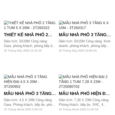
kho, SHC, sân phơi Mẫu nhà mái
nhà phố 2 tầng phong cách hiện
nhật 2 tầng này phù hợp với quỹ
đại cho diện tích 85m2/sàn trở lên
đất mặt tiền gần 7m có thể xây
công năng có 3 phòng ngủ.
dựng được
THIẾT KẾ NHÀ PHỐ 2
MẪU NHÀ PHỐ 3 TẦNG 6
TẦNG 1 TUM 5 X 20M -
X 15M - 3T260317
Diện tích: 5X20M Công năng:
Diện tích: 6X15M Công năng: Kinh
Gara, phòng khách, phòng bếp ăn,
doanh, phòng khách, phòng bếp
2T260322
phòng thờ, 4 phòng ngủ và 2 wc.
ăn, phòng thờ, 3 phòng ngủ và 2
30 Tháng Bảy 2026 11:35 SA
30 Tháng Bảy 2026 10:59 SA
Mẫu nhà phố 2,5 tầng này phù hợp
wc, SHC Mẫu nhà phố 3 tầng này
với quỹ đất từ 100 m2/ sàn trở lên
phù hợp với quỹ đất từ 110 m2/
có thể xây dựng được
sàn trở lên có thể xây dựng được
MẪU NHÀ PHỐ 3 TẦNG
MẪU NHÀ PHỐ HIỆN ĐẠI
HIỆN ĐẠI 4,5 X 20M -
2 TẦNG 1 TUM 7,28 X
Diện tích: 4,5 X 20M Công năng:
Diện tích: 7,28 X 23M Công năng:
Gara, Phòng khách, bếp ăn, phòng
Phòng khách, bếp ăn, SHC, 4
3T250902
23M - 2T25080702
thờ, 4 phòng ngủ và 4 wc, sân
phòng ngủ và 4 wc. Mẫu nhà phố
10 Tháng Mười 2025 3:56 CH
10 Tháng Mười 2025 11:40 SA
phơi Mẫu nhà phố 3 tầng này phù
2,5 tầng này phù hợp với quỹ đất