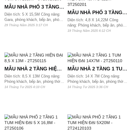
MẪU NHÀ PHỐ 3 TẦNG 1
MẪU NHÀ PHỐ 3 TẦNG
TUM 5 X 15,5M -
Diện tích: 5 X 15,5M Công năng:
HIỆN ĐẠI 4,8 X 14,22M -
Gara, phòng khách, bếp ăn, phòng
3T25020206
Diện tích: 4,8 X 14,22M Công
thờ, 3 phòng ngủ và 4 wc. Mẫu
năng: Phòng khách, bếp ăn, phòng
29 Tháng Năm 2025 3:17 CH
3T250201
nhà phố 3 tầng này phù hợp với
thờ, 3 phòng ngủ và 4 wc. Mẫu
19 Tháng Năm 2025 4:12 CH
quỹ đất từ 80 m2, 90m2 và hơn
nhà phố 3 tầng này phù hợp với
100m2/ sàn có thể xây dựng được
quỹ đất từ 70 m2, 80m2 và hơn
90m2/ sàn có thể xây dựng được
MẪU NHÀ 2 TẦNG HIỆN
MẪU NHÀ 2 TẦNG 1 TUM
ĐẠI 8,5 X 13M - 2T250115
HIỆN ĐẠI 14X7M -
Diện tích: 8,5 X 13M Công năng:
Diện tích: 14 X 7M Công năng:
Phòng khách, bếp ăn, phòng thờ,
Phòng khách, bếp ăn, phòng thờ,
2T250110
4 phòng ngủ và 4 wc. Mẫu nhà phố
4 phòng ngủ và 4 wc, Sân phơi
14 Tháng Tư 2025 4:10 CH
14 Tháng Tư 2025 3:36 CH
2 tầng hiện đại này phù hợp với
Mẫu nhà phố 2,5 tầng này phù hợp
quỹ đất từ 110m2 và hơn 120m2/
với quỹ đất từ 100m2 và hơn
sàn có thể xây dựng được
100m2/ sàn có thể xây dựng được