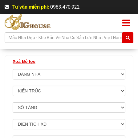
Tư vấn miễn phí:
0983.470.922
Xoá Bộ lọc