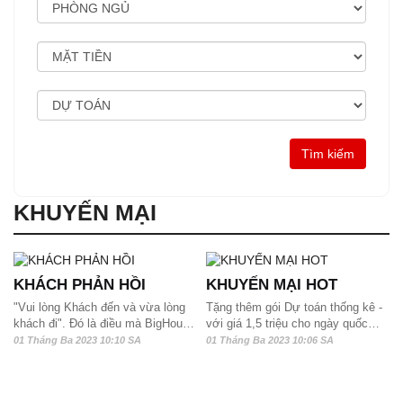
KHUYẾN MẠI
KHÁCH PHẢN HỒI
KHUYẾN MẠI HOT
"Vui lòng Khách đến và vừa lòng
Tặng thêm gói Dự toán thống kê -
khách đi". Đó là điều mà BigHouse
với giá 1,5 triệu cho ngày quốc
nhận được nhiều nhất từ khi hoạt
khánh Việt Nam 2/9.
01 Tháng Ba 2023 10:10 SA
01 Tháng Ba 2023 10:06 SA
động trong lĩnh vực Thiết kế Nhà
từ năm 2013. Và cũng có rất nhiều
Khách hàng mới đến, nhưng lại