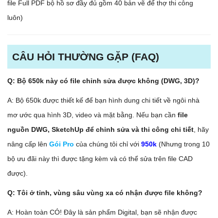
file Full PDF bộ hồ sơ đầy đủ gồm 40 bản vẽ để thợ thi công
luôn)
CÂU HỎI THƯỜNG GẶP (FAQ)
Q: Bộ 650k này có file chỉnh sửa được không (DWG, 3D)?
A: Bộ 650k được thiết kế để bạn hình dung chi tiết về ngôi nhà
mơ ước qua hình 3D, video và mặt bằng. Nếu bạn cần
file
nguồn DWG, SketchUp để chỉnh sửa và thi công chi tiết
, hãy
nâng cấp lên
Gói Pro
của chúng tôi chỉ với
950k
(Nhưng trong 10
bộ ưu đãi này thì được tặng kèm và có thể sửa trên file CAD
được).
Q: Tôi ở tỉnh, vùng sâu vùng xa có nhận được file không?
A: Hoàn toàn CÓ! Đây là sản phẩm Digital, bạn sẽ nhận được