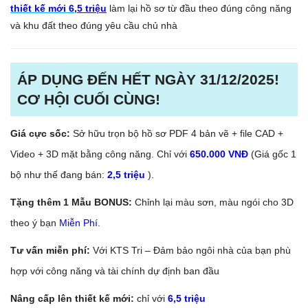
thiết kế mới 6
,5 triệu
làm lại hồ sơ từ đầu theo đúng công năng
và khu đất theo đúng yêu cầu chủ nhà
ÁP DỤNG ĐẾN HẾT NGÀY 31/12/2025!
CƠ HỘI CUỐI CÙNG!
Giá cực sốc:
Sở hữu trọn bộ hồ sơ PDF 4 bản vẽ + file CAD +
Video + 3D mặt bằng công năng. Chỉ với
650.000 VNĐ
(Giá gốc 1
bộ như thế đang bán:
2,5 triệu
).
Tặng thêm 1 Mẫu BONUS:
Chỉnh lại màu sơn, màu ngói cho 3D
theo ý bạn
Miễn Phí
.
Tư vấn miễn phí:
Với KTS Tri – Đảm bảo ngôi nhà của bạn phù
hợp với công năng và tài chính dự định ban đầu
Nâng cấp lên thiết kế mới:
chỉ với
6,5 triệu