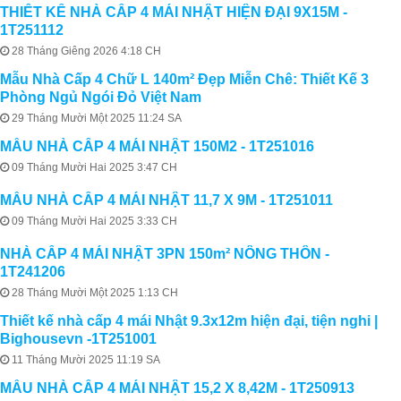
THIẾT KẾ NHÀ CẤP 4 MÁI NHẬT HIỆN ĐẠI 9X15M -
1T251112
28 Tháng Giêng 2026 4:18 CH
Mẫu Nhà Cấp 4 Chữ L 140m² Đẹp Miễn Chê: Thiết Kế 3
Phòng Ngủ Ngói Đỏ Việt Nam
29 Tháng Mười Một 2025 11:24 SA
MẪU NHÀ CẤP 4 MÁI NHẬT 150M2 - 1T251016
09 Tháng Mười Hai 2025 3:47 CH
MẪU NHÀ CẤP 4 MÁI NHẬT 11,7 X 9M - 1T251011
09 Tháng Mười Hai 2025 3:33 CH
NHÀ CẤP 4 MÁI NHẬT 3PN 150m² NÔNG THÔN -
1T241206
28 Tháng Mười Một 2025 1:13 CH
Thiết kế nhà cấp 4 mái Nhật 9.3x12m hiện đại, tiện nghi |
Bighousevn -1T251001
11 Tháng Mười 2025 11:19 SA
MẪU NHÀ CẤP 4 MÁI NHẬT 15,2 X 8,42M - 1T250913