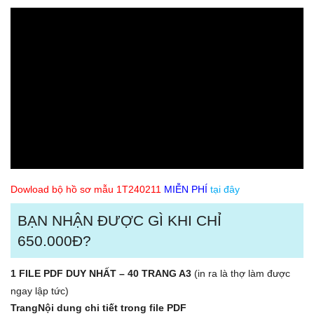
Dowload bộ hồ sơ mẫu 1T240211
MIỄN PHÍ
tại đây
BẠN NHẬN ĐƯỢC GÌ KHI CHỈ
650.000Đ?
1 FILE PDF DUY NHẤT – 40 TRANG A3
(in ra là thợ làm được
ngay lập tức)
Trang
Nội dung chi tiết trong file PDF