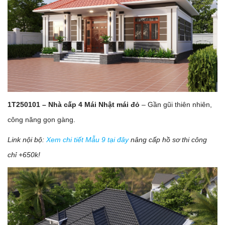
1T250101 – Nhà cấp 4 Mái Nhật mái đỏ
– Gần gũi thiên nhiên,
công năng gọn gàng.
Link nội bộ:
Xem chi tiết Mẫu 9 tại đây
nâng cấp hồ sơ thi công
chỉ +650k!