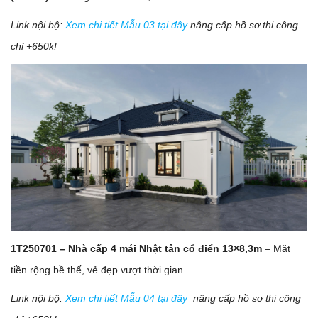
Link nội bộ:
Xem chi tiết Mẫu 03 tại đây
nâng cấp hồ sơ thi công
chỉ +650k!
1T250701 – Nhà cấp 4 mái Nhật tân cổ điển 13×8,3m
– Mặt
tiền rộng bề thế, vẻ đẹp vượt thời gian.
Link nội bộ:
Xem chi tiết Mẫu 04 tại đây
nâng cấp hồ sơ thi công