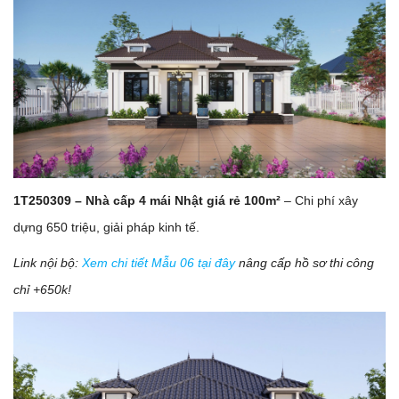
1T250309 – Nhà cấp 4 mái Nhật giá rẻ 100m²
– Chi phí xây
dựng 650 triệu, giải pháp kinh tế.
Link nội bộ:
Xem chi tiết Mẫu 06 tại đây
nâng cấp hồ sơ thi công
chỉ +650k!