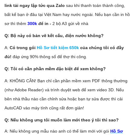
link tải ngay lập tức qua Zalo
sau khi thanh toán thành công,
bất kể bạn ở đâu tại Việt Nam hay nước ngoài. Nếu bạn cần in hồ
sơ thì thêm
300k
để in -
2 bộ A3 gửi về nhà
Q: Bộ này có bản vẽ kết cấu, điện nước không?
A:
Có trong gói
Hồ Sơ tiết kiệm 650k
của chúng tôi có đầy
đủ!
đáp ứng 90% thông số để thợ thi công.
Q: Tôi có cần phần mềm đặc biệt để xem không?
A: KHÔNG CẦN! Bạn chỉ cần phần mềm xem PDF thông thường
(như Adobe Reader) và trình duyệt web để xem video 3D. Nếu
bên nhà thầu nào cần chỉnh sửa hoặc bạn tự sửa được thì cải
AutoCAD vào máy tính cũng rất đơn giản!
Q: Nếu không ưng tôi muốn làm mới theo ý tôi thì sao?
A: Nếu không ưng mẫu nào anh có thể làm mới với gói
Hồ Sơ