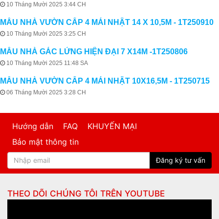
10 Tháng Mười 2025 3:44 CH
MẪU NHÀ VƯỜN CẤP 4 MÁI NHẬT 14 X 10,5M - 1T250910
10 Tháng Mười 2025 3:25 CH
MẪU NHÀ GÁC LỬNG HIỆN ĐẠI 7 X14M -1T250806
10 Tháng Mười 2025 11:48 SA
MẪU NHÀ VƯỜN CẤP 4 MÁI NHẬT 10X16,5M - 1T250715
06 Tháng Mười 2025 3:28 CH
Hướng dẫn
FAQ
KHUYẾN MẠI
Bảo mật thông tin
Đăng ký tư vấn
THEO DÕI CHÚNG TÔI TRÊN
YOUTUBE