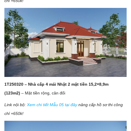
chỉ +650k!
1T250320 – Nhà cấp 4 mái Nhật 2 mặt tiền
15,2×8,9m
(123m2)
– Mặt tiền rộng, cân đối
Link nội bộ:
Xem chi tiết Mẫu 05 tại đây
nâng cấp hồ sơ thi công
chỉ +650k!