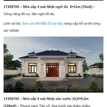
1T250705 – Nhà cấp 4 mái Nhật ngói đỏ 8×11m (76m2)
–
Công năng tối ưu, tiện nghi tối đa.
Link nội bộ:
Xem chi tiết Mẫu 02 tại đây
nâng cấp hồ sơ thi công
chỉ +650k!
1T250702 – Nhà cấp 4 mái Nhật sân vườn 15,5×9,2m
(126m2)
– Phong cách Tân cổ, hòa mình vào thiên nhiên.