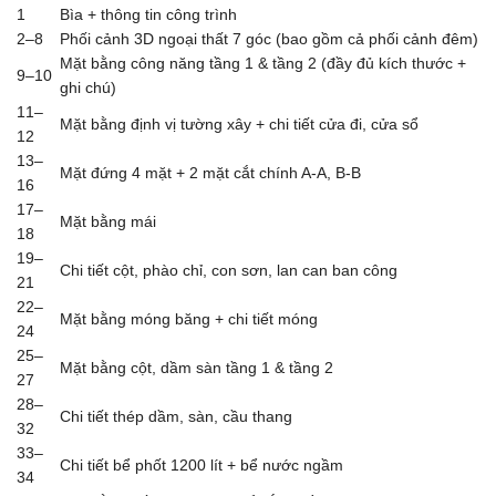
1
Bìa + thông tin công trình
2–8
Phối cảnh 3D ngoại thất 7 góc (bao gồm cả phối cảnh đêm)
Mặt bằng công năng tầng 1 & tầng 2 (đầy đủ kích thước +
9–10
ghi chú)
11–
Mặt bằng định vị tường xây + chi tiết cửa đi, cửa sổ
12
13–
Mặt đứng 4 mặt + 2 mặt cắt chính A-A, B-B
16
17–
Mặt bằng mái
18
19–
Chi tiết cột, phào chỉ, con sơn, lan can ban công
21
22–
Mặt bằng móng băng + chi tiết móng
24
25–
Mặt bằng cột, dầm sàn tầng 1 & tầng 2
27
28–
Chi tiết thép dầm, sàn, cầu thang
32
33–
Chi tiết bể phốt 1200 lít + bể nước ngầm
34