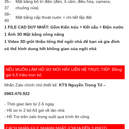
35–
Mặt bằng bố trí điện (đèn, ổ cắm, điều hòa, camera,
37
chuông cửa)
38–
Mặt bằng cấp thoát nước + chi tiết lắp đặt
40
1 FILE CAD DUY NHẤT: Gồm Kiến trúc + Kết cấu + Điện nước
1 Ảnh 3D Mặt bằng công năng
1 Video 3D giới thiệu tổng thể ngôi nhà để bạn và gia đình
có thể hình dung hết không gian của ngôi nhà
NẾU MUỐN LÀM HỒ SƠ MỚI HÃY LIÊN HỆ TRỰC TIẾP: Đồng
giá 6,5 triệu trọn bộ
Nhắn Zalo chính chủ thiết kế:
KTS Nguyễn Trọng Trí –
0983.470.922
- Thời gian làm từ 2-5 ngày
- Hồ sơ in 2 bộ A3 gửi về tận nhà
- Hỗ Trợ trên zalo trong suốt quá trình thi công
CÁCH NHẬN FILE NHANH NHẤT (CHƯA ĐẾN 3 PHÚT)