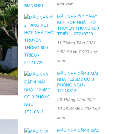
lượt xem
MẪU NHÀ Ở 2 TẦNG
KẾT HỢP NHÀ THỜ
TRUYỀN THỐNG 600
TRIỆU - 2T210720
11 Tháng Tám 2021
9:52 SA
7.903 lượt
xem
MẪU NHÀ CẤP 4 MÁI
NHẬT 125M2 CÓ 3
PHÒNG NGỦ -
1T210813
26 Tháng Tám 2021
10:46 SA
7.233 lượt
xem
MẪU NHÀ CẤP 4 GÁC