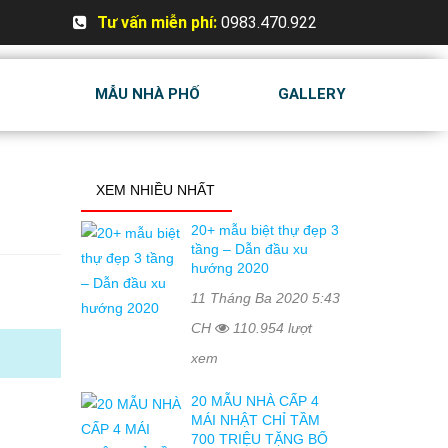
Tư vấn miễn phí:
0983.470.922
MẪU NHÀ PHỐ
GALLERY
XEM NHIỀU NHẤT
20+ mẫu biệt thự đẹp 3
tầng – Dẫn đầu xu
hướng 2020
11 Tháng Ba 2020 5:43
CH
110.954 lượt
xem
20 MẪU NHÀ CẤP 4
MÁI NHẬT CHỈ TẦM
700 TRIỆU TẶNG BỐ