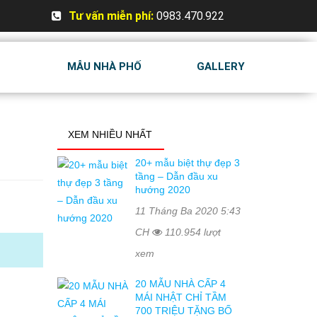
Tư vấn miễn phí:
0983.470.922
MẪU NHÀ PHỐ
GALLERY
XEM NHIỀU NHẤT
20+ mẫu biệt thự đẹp 3
tầng – Dẫn đầu xu
hướng 2020
11 Tháng Ba 2020 5:43
CH
110.954 lượt
xem
20 MẪU NHÀ CẤP 4
MÁI NHẬT CHỈ TẦM
700 TRIỆU TẶNG BỐ