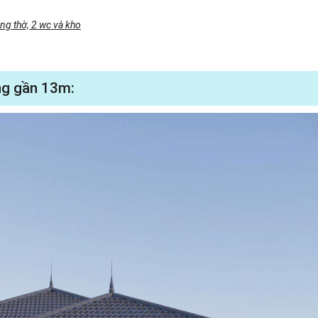
ng thờ, 2 wc và kho
ộng gần 13m: