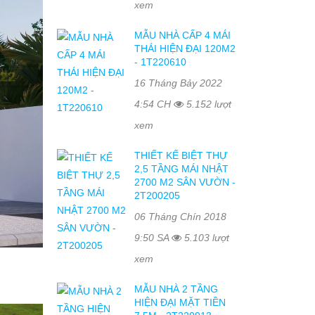
xem
MẪU NHÀ CẤP 4 MÁI
THÁI HIỆN ĐẠI 120M2
- 1T220610
16 Tháng Bảy 2022
4:54 CH
5.152 lượt
xem
THIẾT KẾ BIỆT THỰ
2,5 TẦNG MÁI NHẬT
2700 M2 SÂN VƯỜN -
2T200205
06 Tháng Chín 2018
9:50 SA
5.103 lượt
xem
MẪU NHÀ 2 TẦNG
HIỆN ĐẠI MẶT TIỀN