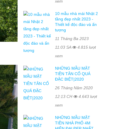
xem
10 mẫu nhà mái Nhật 2
tầng đẹp nhất 2023 -
Thiết kế độc đáo và ấn
tượng
11 Tháng Ba 2023
11:03 SA
4.815 lượt
xem
NHỮNG MẪU MẶT
TIỀN TÂN CỔ QUÁ
ĐẶC BIỆT|2020
26 Tháng Năm 2020
12:13 CH
4.643 lượt
xem
NHỮNG MẪU MẶT
TIỀN NHÀ PHỐ 4M
HIỆN ĐẠI ĐẸP NHẤT