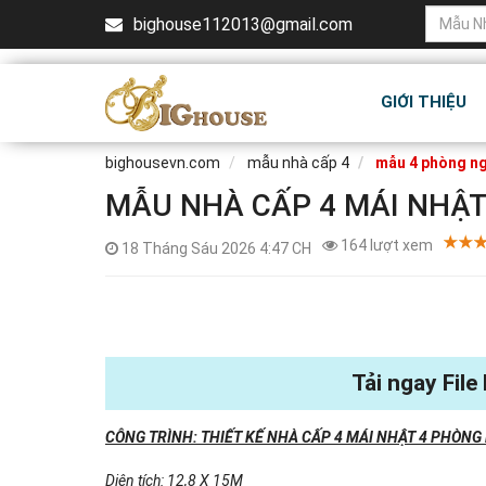
bighouse112013@gmail.com
GIỚI THIỆU
bighousevn.com
mẫu nhà cấp 4
mẫu 4 phòng n
MẪU NHÀ CẤP 4 MÁI NHẬT
164 lượt xem
18 Tháng Sáu 2026 4:47 CH
Tải ngay File
CÔNG TRÌNH: THIẾT KẾ NHÀ CẤP 4 MÁI NHẬT 4 PHÒNG
Diện tích: 12,8 X 15M