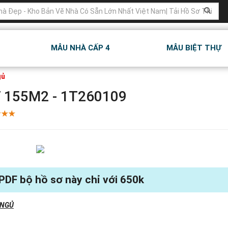
MẪU NHÀ CẤP 4
MẪU BIỆT THỰ
gủ
 155M2 - 1T260109
 PDF bộ hồ sơ này chỉ với 650k
 NGỦ