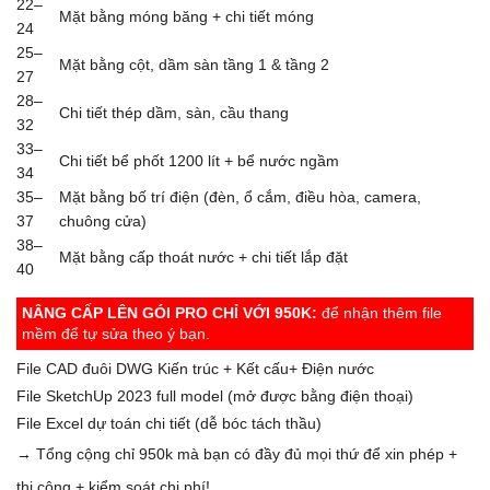
22–
Mặt bằng móng băng + chi tiết móng
24
25–
Mặt bằng cột, dầm sàn tầng 1 & tầng 2
27
28–
Chi tiết thép dầm, sàn, cầu thang
32
33–
Chi tiết bể phốt 1200 lít + bể nước ngầm
34
35–
Mặt bằng bố trí điện (đèn, ổ cắm, điều hòa, camera,
37
chuông cửa)
38–
Mặt bằng cấp thoát nước + chi tiết lắp đặt
40
NÂNG CẤP LÊN GÓI PRO CHỈ VỚI 950K:
để nhận thêm file
mềm để tự sửa theo ý bạn.
File CAD đuôi DWG Kiến trúc + Kết cấu+ Điện nước
File SketchUp 2023 full model (mở được bằng điện thoại)
File Excel dự toán chi tiết (dễ bóc tách thầu)
→ Tổng cộng chỉ 950k mà bạn có đầy đủ mọi thứ để xin phép +
thi công + kiểm soát chi phí!