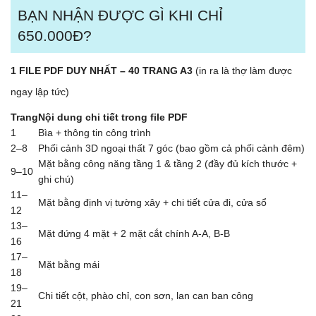
BẠN NHẬN ĐƯỢC GÌ KHI CHỈ
650.000Đ?
1 FILE PDF DUY NHẤT – 40 TRANG A3
(in ra là thợ làm được
ngay lập tức)
Trang
Nội dung chi tiết trong file PDF
1
Bìa + thông tin công trình
2–8
Phối cảnh 3D ngoại thất 7 góc (bao gồm cả phối cảnh đêm)
Mặt bằng công năng tầng 1 & tầng 2 (đầy đủ kích thước +
9–10
ghi chú)
11–
Mặt bằng định vị tường xây + chi tiết cửa đi, cửa sổ
12
13–
Mặt đứng 4 mặt + 2 mặt cắt chính A-A, B-B
16
17–
Mặt bằng mái
18
19–
Chi tiết cột, phào chỉ, con sơn, lan can ban công
21