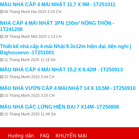
MẪU NHÀ CẤP 4 MÁI NHẬT 11,7 X 9M - 1T251011
09 Tháng Mười Hai 2025 3:33 CH
NHÀ CẤP 4 MÁI NHẬT 3PN 150m² NÔNG THÔN -
1T241206
28 Tháng Mười Một 2025 1:13 CH
Thiết kế nhà cấp 4 mái Nhật 9.3x12m hiện đại, tiện nghi |
Bighousevn -1T251001
11 Tháng Mười 2025 11:19 SA
MẪU NHÀ CẤP 4 MÁI NHẬT 15,2 X 8,42M - 1T250913
10 Tháng Mười 2025 3:44 CH
MẪU NHÀ VƯỜN CẤP 4 MÁI NHẬT 14 X 10,5M - 1T250910
10 Tháng Mười 2025 3:25 CH
MẪU NHÀ GÁC LỬNG HIỆN ĐẠI 7 X14M -1T250806
10 Tháng Mười 2025 11:48 SA
Hướng dẫn
FAQ
KHUYẾN MẠI