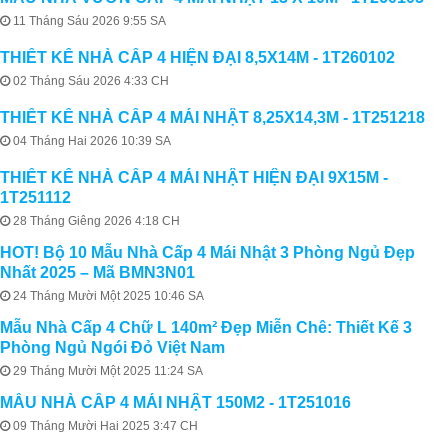
11 Tháng Sáu 2026 9:55 SA
THIẾT KẾ NHÀ CẤP 4 HIỆN ĐẠI 8,5X14M - 1T260102
02 Tháng Sáu 2026 4:33 CH
THIẾT KẾ NHÀ CẤP 4 MÁI NHẬT 8,25X14,3M - 1T251218
04 Tháng Hai 2026 10:39 SA
THIẾT KẾ NHÀ CẤP 4 MÁI NHẬT HIỆN ĐẠI 9X15M -
1T251112
28 Tháng Giêng 2026 4:18 CH
HOT! Bộ 10 Mẫu Nhà Cấp 4 Mái Nhật 3 Phòng Ngủ Đẹp
Nhất 2025 – Mã BMN3N01
24 Tháng Mười Một 2025 10:46 SA
Mẫu Nhà Cấp 4 Chữ L 140m² Đẹp Miễn Chê: Thiết Kế 3
Phòng Ngủ Ngói Đỏ Việt Nam
29 Tháng Mười Một 2025 11:24 SA
MẪU NHÀ CẤP 4 MÁI NHẬT 150M2 - 1T251016
09 Tháng Mười Hai 2025 3:47 CH