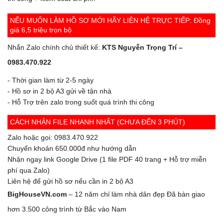
NẾU MUỐN LÀM HỒ SƠ MỚI HÃY LIÊN HỆ TRỰC TIẾP: Đồng
giá 6,5 triệu trọn bộ
Nhắn Zalo chính chủ thiết kế:
KTS Nguyễn Trọng Trí –
0983.470.922
- Thời gian làm từ 2-5 ngày
- Hồ sơ in 2 bộ A3 gửi về tận nhà
- Hỗ Trợ trên zalo trong suốt quá trình thi công
CÁCH NHẬN FILE NHANH NHẤT (CHƯA ĐẾN 3 PHÚT)
Zalo hoặc gọi: 0983.470.922
Chuyển khoản 650.000đ như hướng dẫn
Nhận ngay link Google Drive (1 file PDF 40 trang + Hỗ trợ miễn
phí qua Zalo)
Liên hệ để gửi hồ sơ nếu cần in 2 bộ A3
BigHouseVN.com
– 12 năm chỉ làm nhà dân đẹp Đã bàn giao
hơn 3.500 công trình từ Bắc vào Nam