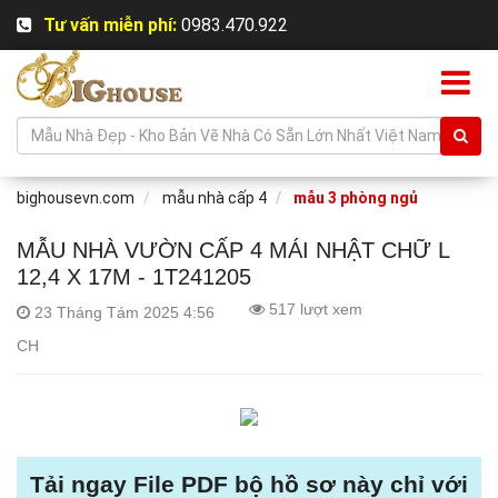
Tư vấn miễn phí:
0983.470.922
bighousevn.com
mẫu nhà cấp 4
mẫu 3 phòng ngủ
MẪU NHÀ VƯỜN CẤP 4 MÁI NHẬT CHỮ L
12,4 X 17M - 1T241205
517 lượt xem
23 Tháng Tám 2025 4:56
CH
Tải ngay File PDF bộ hồ sơ này chỉ với