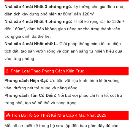
Nhà cấp 4 mái Nhật 3 phòng ngủ:
Lý tưởng cho gia đình nhỏ,
diện tích xây dựng phổ biến từ 80m² đến 120m².
Nhà cấp 4 mái Nhật 4 phòng ngủ:
Thiết kế rộng rãi, từ 130m²
đến 160m², đảm bảo không gian riêng tư cho từng thành viên
trong gia đình đa thế hệ.
Nhà cấp 4 mái Nhật chữ L:
Giải pháp thông minh tối ưu diện
tích đất, tạo sân vườn rộng và đón ánh sáng tự nhiên hiệu quả
vào từng phòng.
2. Phân Loại Theo Phong Cách Kiến Trúc
Phong cách Hiện Đại:
Ưu tiên vật liệu kính, hình khối vuông
vắn, đường nét trẻ trung và năng động.
Phong cách Tân Cổ Điển:
Nổi bật với phào chỉ tinh tế, cột trụ
trang nhã, tạo vẻ bề thế và sang trọng.
📥 Trọn Bộ Hồ Sơ Thiết Kế Nhà Cấp 4 Mái Nhật 2025
Mỗi hồ sơ thiết kế trong bộ sưu tập đều bao gồm đầy đủ các