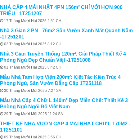
NHÀ CẤP 4 MÁI NHẬT 4PN 156m² CHỈ VỚI HƠN 900
TRIỆU - 1T251207
17 Tháng Mười Hai 2025 2:51 CH
Nhà 3 Gian 2 PN - 76m2 Sân Vườn Xanh Mát Quanh Năm
-1T251201
03 Tháng Mười Hai 2025 8:12 CH
Nhà 3 Gian Truyền Thống 120m²: Giải Pháp Thiết Kế 4
Phòng Ngủ Đẹp Chuẩn Việt -1T251008
01 Tháng Mười Hai 2025 8:42 CH
Mẫu Nhà Tam Hợp Viện 200m²: Kiệt Tác Kiến Trúc 4
Phòng Ngủ, Sân Vườn Đẳng Cấp 1T251118
30 Tháng Mười Một 2025 7:27 SA
Mẫu Nhà Cấp 4 Chữ L 140m² Đẹp Miễn Chê: Thiết Kế 3
Phòng Ngủ Ngói Đỏ Việt Nam
29 Tháng Mười Một 2025 11:24 SA
THIẾT KẾ NHÀ VƯỜN CẤP 4 MÁI NHẬT CHỮ L 170M2 -
1T251101
09 Tháng Mười Hai 2025 3:56 CH