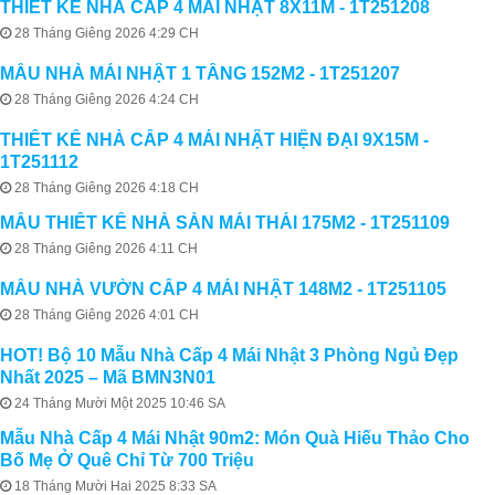
THIẾT KẾ NHÀ CẤP 4 MÁI NHẬT 8X11M - 1T251208
28 Tháng Giêng 2026 4:29 CH
MẪU NHÀ MÁI NHẬT 1 TẦNG 152M2 - 1T251207
28 Tháng Giêng 2026 4:24 CH
THIẾT KẾ NHÀ CẤP 4 MÁI NHẬT HIỆN ĐẠI 9X15M -
1T251112
28 Tháng Giêng 2026 4:18 CH
MẪU THIẾT KẾ NHÀ SÀN MÁI THÁI 175M2 - 1T251109
28 Tháng Giêng 2026 4:11 CH
MẪU NHÀ VƯỜN CẤP 4 MÁI NHẬT 148M2 - 1T251105
28 Tháng Giêng 2026 4:01 CH
HOT! Bộ 10 Mẫu Nhà Cấp 4 Mái Nhật 3 Phòng Ngủ Đẹp
Nhất 2025 – Mã BMN3N01
24 Tháng Mười Một 2025 10:46 SA
Mẫu Nhà Cấp 4 Mái Nhật 90m2: Món Quà Hiếu Thảo Cho
Bố Mẹ Ở Quê Chỉ Từ 700 Triệu
18 Tháng Mười Hai 2025 8:33 SA