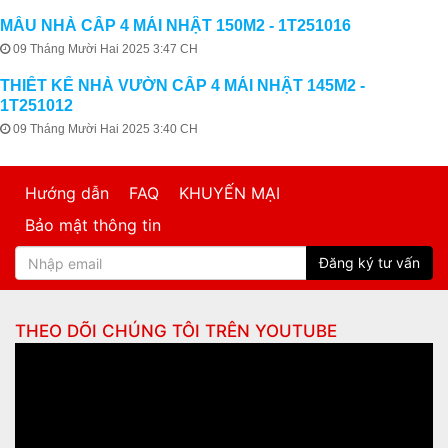
MẪU NHÀ CẤP 4 MÁI NHẬT 150M2 - 1T251016
09 Tháng Mười Hai 2025 3:47 CH
THIẾT KẾ NHÀ VƯỜN CẤP 4 MÁI NHẬT 145M2 -
1T251012
09 Tháng Mười Hai 2025 3:40 CH
Hướng dẫn
FAQ
KHUYẾN MẠI
Bảo mật thông tin
Đăng ký tư vấn
THEO DÕI CHÚNG TÔI TRÊN
YOUTUBE