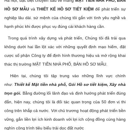
Hà Nội, đặc biệt chuyên sâu về mảng
MẶT TIỀN NHÀ PHỐ, BÁN
HỒ SƠ MẪU
và
THIẾT KẾ
HỒ SƠ TIẾT KIỆM
để phát triển sự
nghiệp lâu dài. sứ mệnh của chúng tôi gắn với tình yêu nghề và
hạnh phúc khi được phục vụ đúng cái khách hàng cần.
Trong quá trình xây dựng và phát triển, Chúng tôi đã trải qua
không dưới hai lần lột xác với những quyết định mạo hiểm, đặt
cược số phận Công ty để định hình thương hiệu và mở rộng khai
thác thị trường MẶT TIỀN NHÀ PHỐ, BÁN HỒ SƠ MẪU.
Hiện tại, chúng tôi tập trung vào những lĩnh vực chính
như:
Thiết kế Mặt tiền nhà phố, Gói Hồ sơ tiết kiệm,
Xây nhà
trọn gói.
Bằng đường lối lãnh đạo và định hướng phát triển đúng
đắn, hiện nay, chúng tôi là đối tác quan trọng của 50 đơn vị thi
công trên khắp cả nước. Với chủ trương hoạt động phát triển bền
vững, gắn liền lợi ích kinh doanh với lợi ích cộng đồng cùng hàng
nghìn công trình tiêu biểu trải dọc đất nước