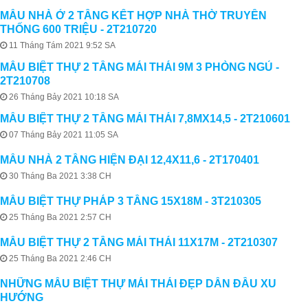
MẪU NHÀ Ở 2 TẦNG KẾT HỢP NHÀ THỜ TRUYỀN
THỐNG 600 TRIỆU - 2T210720
11 Tháng Tám 2021 9:52 SA
MẪU BIỆT THỰ 2 TẦNG MÁI THÁI 9M 3 PHÒNG NGỦ -
2T210708
26 Tháng Bảy 2021 10:18 SA
MẪU BIỆT THỰ 2 TẦNG MÁI THÁI 7,8MX14,5 - 2T210601
07 Tháng Bảy 2021 11:05 SA
MẪU NHÀ 2 TẦNG HIỆN ĐẠI 12,4X11,6 - 2T170401
30 Tháng Ba 2021 3:38 CH
MẪU BIỆT THỰ PHÁP 3 TẦNG 15X18M - 3T210305
25 Tháng Ba 2021 2:57 CH
MẪU BIỆT THỰ 2 TẦNG MÁI THÁI 11X17M - 2T210307
25 Tháng Ba 2021 2:46 CH
NHỮNG MẪU BIỆT THỰ MÁI THÁI ĐẸP DẪN ĐẦU XU
HƯỚNG