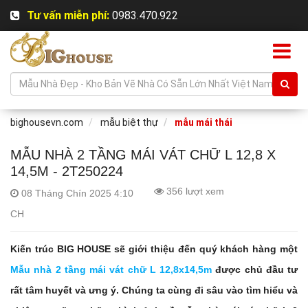
Tư vấn miễn phí:
0983.470.922
bighousevn.com
mẫu biệt thự
mẫu mái thái
MẪU NHÀ 2 TẦNG MÁI VÁT CHỮ L 12,8 X
14,5M - 2T250224
356 lượt xem
08 Tháng Chín 2025 4:10
CH
Kiến trúc BIG HOUSE sẽ giới thiệu đến quý khách hàng một
Mẫu nhà 2 tầng mái vát chữ L 12,8x14,5m
được chủ đầu tư
rất tâm huyết và ưng ý. Chúng ta cùng đi sâu vào tìm hiểu và