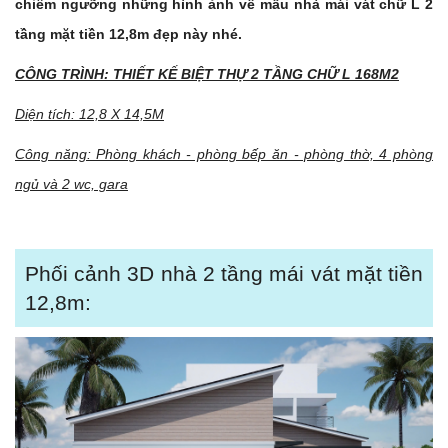
chiêm ngưỡng những hình ảnh về mẫu nhà mái vát chữ L 2
tầng mặt tiền 12,8m đẹp này nhé.
CÔNG TRÌNH: THIẾT KẾ BIỆT THỰ 2 TẦNG CHỮ L 168M2
Diện tích: 12,8 X 14,5M
Công năng: Phòng khách - phòng bếp ăn - phòng thờ, 4 phòng
ngủ và 2 wc, gara
Phối cảnh 3D nhà 2 tầng mái vát mặt tiền
12,8m: