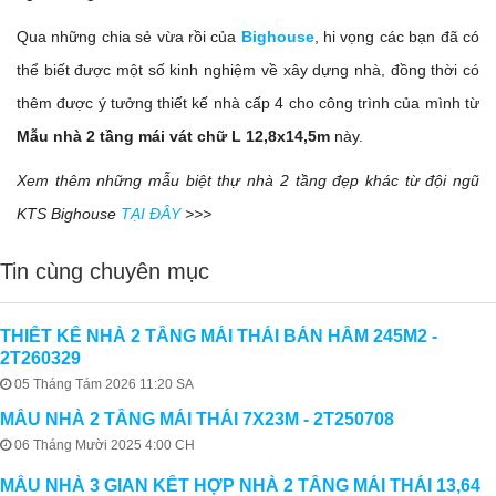
Qua những chia sẻ vừa rồi của
Bighouse
, hi vọng các bạn đã có
thể biết được một số kinh nghiệm về xây dựng nhà, đồng thời có
thêm được ý tưởng thiết kế nhà cấp 4 cho công trình của mình từ
Mẫu nhà 2 tầng mái vát chữ L 12,8x14,5m
này.
Xem thêm những mẫu biệt thự nhà 2 tầng đẹp khác từ đội ngũ
KTS Bighouse
TẠI ĐÂY
>>>
Tin cùng chuyên mục
THIẾT KẾ NHÀ 2 TẦNG MÁI THÁI BÁN HẦM 245M2 -
2T260329
05 Tháng Tám 2026 11:20 SA
MẪU NHÀ 2 TẦNG MÁI THÁI 7X23M - 2T250708
06 Tháng Mười 2025 4:00 CH
MẪU NHÀ 3 GIAN KẾT HỢP NHÀ 2 TẦNG MÁI THÁI 13,64