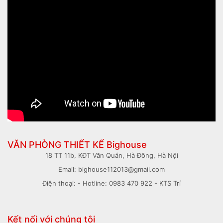
VĂN PHÒNG THIẾT KẾ Bighouse
18 TT 11b, KĐT Văn Quán, Hà Đông, Hà Nội
Email: bighouse112013@gmail.com
Điện thoại: - Hotline: 0983 470 922 - KTS Trí
Kết nối với chúng tôi