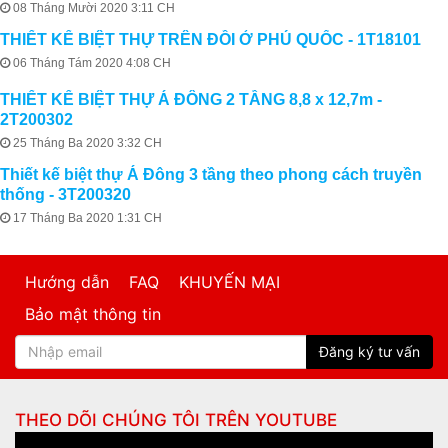
08 Tháng Mười 2020 3:11 CH
THIẾT KẾ BIỆT THỰ TRÊN ĐỒI Ở PHÚ QUỐC - 1T18101
06 Tháng Tám 2020 4:08 CH
THIẾT KẾ BIỆT THỰ Á ĐÔNG 2 TẦNG 8,8 x 12,7m -
2T200302
25 Tháng Ba 2020 3:32 CH
Thiết kế biệt thự Á Đông 3 tầng theo phong cách truyền
thống - 3T200320
17 Tháng Ba 2020 1:31 CH
Hướng dẫn
FAQ
KHUYẾN MẠI
Bảo mật thông tin
Đăng ký tư vấn
THEO DÕI CHÚNG TÔI TRÊN
YOUTUBE