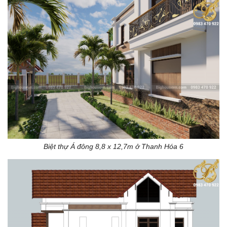
Biệt thự Á đông 8,8 x 12,7m ở Thanh Hóa 6