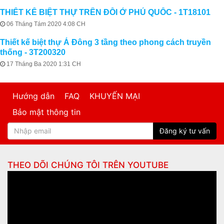
THIẾT KẾ BIỆT THỰ TRÊN ĐỒI Ở PHÚ QUỐC - 1T18101
06 Tháng Tám 2020 4:08 CH
Thiết kế biệt thự Á Đông 3 tầng theo phong cách truyền
thống - 3T200320
17 Tháng Ba 2020 1:31 CH
Hướng dẫn
FAQ
KHUYẾN MẠI
Bảo mật thông tin
Đăng ký tư vấn
THEO DÕI CHÚNG TÔI TRÊN
YOUTUBE