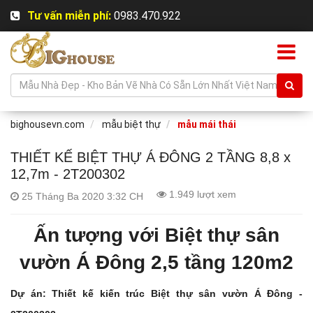
Tư vấn miễn phí:
0983.470.922
bighousevn.com
mẫu biệt thự
mẫu mái thái
THIẾT KẾ BIỆT THỰ Á ĐÔNG 2 TẦNG 8,8 x
12,7m - 2T200302
1.949 lượt xem
25 Tháng Ba 2020 3:32 CH
Ấn tượng với Biệt thự sân
vườn Á Đông 2,5 tầng 120m2
Dự án: Thiết kế kiến trúc Biệt thự sân vườn Á Đông -