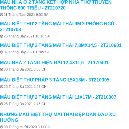
MẪU NHÀ Ở 2 TẦNG KẾT HỢP NHÀ THỜ TRUYỀN
THỐNG 600 TRIỆU - 2T210720
11 Tháng Tám 2021 9:52 SA
MẪU BIỆT THỰ 2 TẦNG MÁI THÁI 9M 3 PHÒNG NGỦ -
2T210708
26 Tháng Bảy 2021 10:18 SA
MẪU BIỆT THỰ 2 TẦNG MÁI THÁI 7,8MX14,5 - 2T210601
07 Tháng Bảy 2021 11:05 SA
MẪU NHÀ 2 TẦNG HIỆN ĐẠI 12,4X11,6 - 2T170401
30 Tháng Ba 2021 3:38 CH
MẪU BIỆT THỰ PHÁP 3 TẦNG 15X18M - 3T210305
25 Tháng Ba 2021 2:57 CH
MẪU BIỆT THỰ 2 TẦNG MÁI THÁI 11X17M - 2T210307
25 Tháng Ba 2021 2:46 CH
NHỮNG MẪU BIỆT THỰ MÁI THÁI ĐẸP DẪN ĐẦU XU
HƯỚNG
08 Tháng Mười 2020 3:11 CH