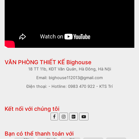
VĂN PHÒNG THIẾT KẾ Bighouse
18 TT 11b, KĐT Văn Quán, Hà Đông, Hà Nội
Email: bighouse112013@gmail.com
Điện thoại: - Hotline: 0983 470 922 - KTS Trí
Kết nối với chúng tôi
Bạn có thể thanh toán với