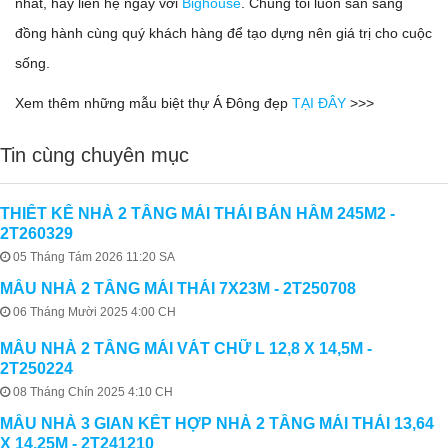
nhất, hãy liên hệ ngay với
Bighouse
. Chúng tôi luôn sẵn sàng
đồng hành cùng quý khách hàng để tạo dựng nên giá trị cho cuộc
sống.
Xem thêm những mẫu biệt thự Á Đông đẹp
TẠI ĐÂY
>>>
Tin cùng chuyên mục
THIẾT KẾ NHÀ 2 TẦNG MÁI THÁI BÁN HẦM 245M2 -
2T260329
05 Tháng Tám 2026 11:20 SA
MẪU NHÀ 2 TẦNG MÁI THÁI 7X23M - 2T250708
06 Tháng Mười 2025 4:00 CH
MẪU NHÀ 2 TẦNG MÁI VÁT CHỮ L 12,8 X 14,5M -
2T250224
08 Tháng Chín 2025 4:10 CH
MẪU NHÀ 3 GIAN KẾT HỢP NHÀ 2 TẦNG MÁI THÁI 13,64
X 14,25M - 2T241210