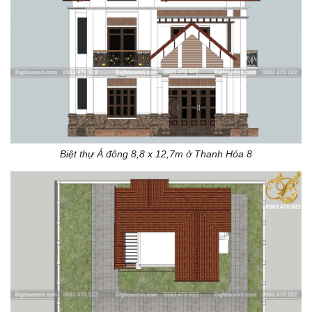
Biệt thự Á đông 8,8 x 12,7m ở Thanh Hóa 8