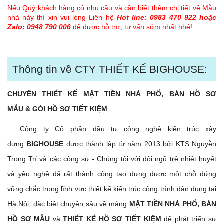
Nếu Quý khách hàng có nhu cầu và cần biết thêm chi tiết về Mẫu
nhà này thì xin vui lòng Liên hệ
Hot line: 0983 470 922 hoặc
Zalo: 0948 790 006
để được hỗ trợ, tư vấn sớm nhất nhé!
Thông tin về CTY THIẾT KẾ BIGHOUSE:
CHUYÊN THIẾT KẾ MẶT TIỀN NHÀ PHỐ, BÁN HỒ SƠ
MẪU & GÓI HỒ SƠ TIẾT KIỆM
Công ty Cổ phần đầu tư công nghệ kiến trúc xây
dựng
BIGHOUSE
được thành lập từ năm 2013 bởi KTS Nguyễn
Trọng Trí và các cộng sự - Chúng tôi với đội ngũ trẻ nhiệt huyết
và yêu nghề đã rất thành công tạo dựng được một chỗ đứng
vững chắc trong lĩnh vực thiết kế kiến trúc công trình dân dụng tại
Hà Nội, đặc biệt chuyên sâu về mảng
MẶT TIỀN NHÀ PHỐ, BÁN
HỒ SƠ MẪU
và
THIẾT KẾ
HỒ SƠ TIẾT KIỆM
để phát triển sự