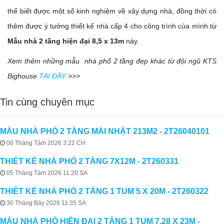
thể biết được một số kinh nghiệm về xây dựng nhà, đồng thời có
thêm được ý tưởng thiết kế nhà cấp 4 cho công trình của mình từ
Mẫu nhà 2 tầng hiện đại 8,5 x 13m
này.
Xem thêm những mẫu nhà phố 2 tầng đẹp khác từ đội ngũ KTS
Bighouse
TẠI ĐÂY
>>>
Tin cùng chuyên mục
MẪU NHÀ PHỐ 2 TẦNG MÁI NHẬT 213M2 - 2T26040101
06 Tháng Tám 2026 3:22 CH
THIẾT KẾ NHÀ PHỐ 2 TẦNG 7X12M - 2T260331
05 Tháng Tám 2026 11:20 SA
THIẾT KẾ NHÀ PHỐ 2 TẦNG 1 TUM 5 X 20M - 2T260322
30 Tháng Bảy 2026 11:35 SA
MẪU NHÀ PHỐ HIỆN ĐẠI 2 TẦNG 1 TUM 7,28 X 23M -