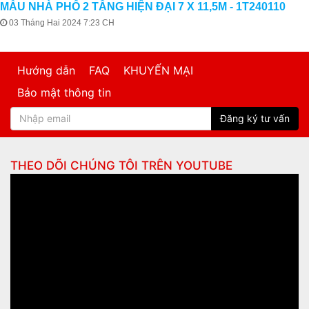
MẪU NHÀ PHỐ 2 TẦNG HIỆN ĐẠI 7 X 11,5M - 1T240110
03 Tháng Hai 2024 7:23 CH
Hướng dẫn
FAQ
KHUYẾN MẠI
Bảo mật thông tin
Đăng ký tư vấn
THEO DÕI CHÚNG TÔI TRÊN
YOUTUBE