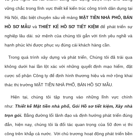
vững chắc trong lĩnh vực thiết kế kiến trúc công trình dân dụng tại
Hà Nội, đặc biệt chuyên sâu về mảng
MẶT TIỀN NHÀ PHỐ, BÁN
HỒ SƠ MẪU
và
THIẾT KẾ
HỒ SƠ TIẾT KIỆM
để phát triển sự
nghiệp lâu dài. sứ mệnh của chúng tôi gắn với tình yêu nghề và
hạnh phúc khi được phục vụ đúng cái khách hàng cần.
Trong quá trình xây dựng và phát triển, Chúng tôi đã trải qua
không dưới hai lần lột xác với những quyết định mạo hiểm, đặt
cược số phận Công ty để định hình thương hiệu và mở rộng khai
thác thị trường MẶT TIỀN NHÀ PHỐ, BÁN HỒ SƠ MẪU.
Hiện tại, chúng tôi tập trung vào những lĩnh vực chính
như:
Thiết kế Mặt tiền nhà phố, Gói Hồ sơ tiết kiệm,
Xây nhà
trọn gói.
Bằng đường lối lãnh đạo và định hướng phát triển đúng
đắn, hiện nay, chúng tôi là đối tác quan trọng của 50 đơn vị thi
công trên khắp cả nước. Với chủ trương hoạt động phát triển bền