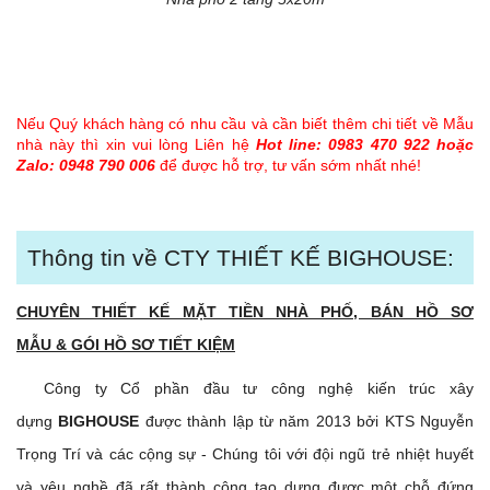
Nếu Quý khách hàng có nhu cầu và cần biết thêm chi tiết về Mẫu
nhà này thì xin vui lòng Liên hệ
Hot line: 0983 470 922 hoặc
Zalo: 0948 790 006
để được hỗ trợ, tư vấn sớm nhất nhé!
Thông tin về CTY THIẾT KẾ BIGHOUSE:
CHUYÊN THIẾT KẾ MẶT TIỀN NHÀ PHỐ, BÁN HỒ SƠ
MẪU & GÓI HỒ SƠ TIẾT KIỆM
Công ty Cổ phần đầu tư công nghệ kiến trúc xây
dựng
BIGHOUSE
được thành lập từ năm 2013 bởi KTS Nguyễn
Trọng Trí và các cộng sự - Chúng tôi với đội ngũ trẻ nhiệt huyết
và yêu nghề đã rất thành công tạo dựng được một chỗ đứng