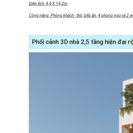
Diện tích: 4,4 X 14,2m
Công năng: Phòng khách - thờ, bếp ăn, 4 phòng ngủ và 2 w
Phối cảnh 3D nhà 2,5 tầng hiện đại 