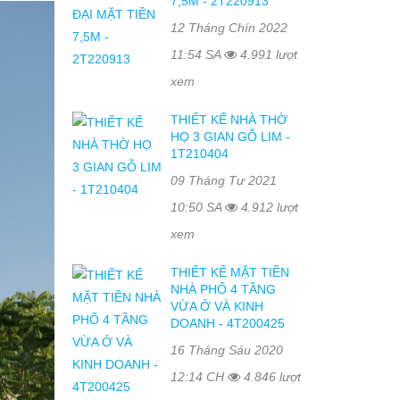
7,5M - 2T220913
12 Tháng Chín 2022
11:54 SA
4.991 lượt
xem
THIẾT KẾ NHÀ THỜ
HỌ 3 GIAN GỖ LIM -
1T210404
09 Tháng Tư 2021
10:50 SA
4.912 lượt
xem
THIẾT KẾ MẶT TIỀN
NHÀ PHỐ 4 TẦNG
VỪA Ở VÀ KINH
DOANH - 4T200425
16 Tháng Sáu 2020
12:14 CH
4.846 lượt