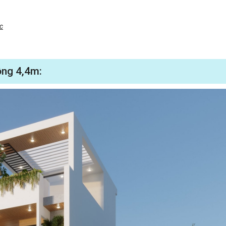
c
rộng 4,4m: