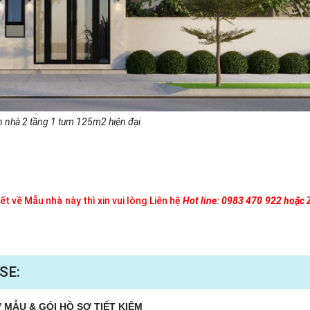
n nhà 2 tầng 1 tum 125m2 hiện đại
t về Mẫu nhà này thì xin vui lòng Liên hệ
Hot line: 0983 470 922 hoặc 
SE:
 MẪU & GÓI HỒ SƠ TIẾT KIỆM