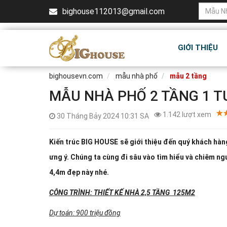
bighouse112013@gmail.com
GIỚI THIỆU
bighousevn.com
mẫu nhà phố
mẫu 2 tầng
MẪU NHÀ PHỐ 2 TẦNG 1 TU
1.142 lượt xem
30 Tháng Bảy 2024 10:31 SA
Kiến trúc BIG HOUSE sẽ giới thiệu đến quý khách hà
ưng ý. Chúng ta cùng đi sâu vào tìm hiểu và chiêm n
4,4m đẹp này nhé.
CÔNG TRÌNH: THIẾT KẾ NHÀ 2,5 TẦNG 125M2
Dự toán: 900 triệu đồng