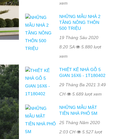
xem
NHỮNG MẪU NHÀ 2
TẦNG NÔNG THÔN
500 TRIỆU
19 Tháng Sáu 2020
8:20 SA
5.880 lượt
xem
THIẾT KẾ NHÀ GỖ 5
GIAN 16X6 - 1T180402
29 Tháng Ba 2021 3:49
CH
5.689 lượt xem
NHỮNG MẪU MẶT
TIỀN NHÀ PHỐ 5M
25 Tháng Năm 2020
2:03 CH
5.527 lượt