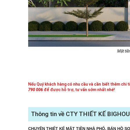
Mặt tiề
Nếu Quý khách hàng có nhu cầu và cần biết thêm chi tiế
790 006
để được hỗ trợ, tư vấn sớm nhất nhé!
Thông tin về CTY THIẾT KẾ BIGHOU
CHUYÊN THIẾT KẾ MẶT TIỀN NHÀ PHỐ, BÁN HỒ SƠ