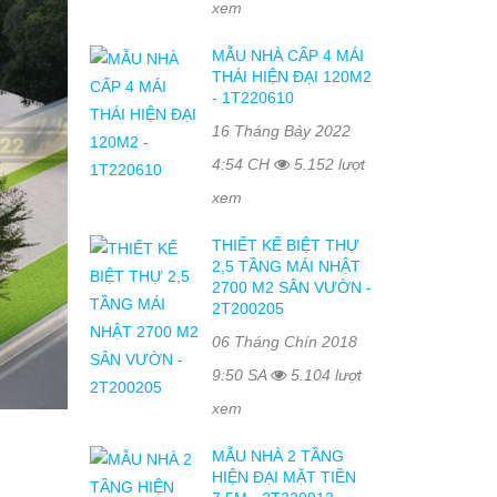
xem
MẪU NHÀ CẤP 4 MÁI
THÁI HIỆN ĐẠI 120M2
- 1T220610
16 Tháng Bảy 2022
4:54 CH
5.152 lượt
xem
THIẾT KẾ BIỆT THỰ
2,5 TẦNG MÁI NHẬT
2700 M2 SÂN VƯỜN -
2T200205
06 Tháng Chín 2018
9:50 SA
5.104 lượt
xem
MẪU NHÀ 2 TẦNG
HIỆN ĐẠI MẶT TIỀN