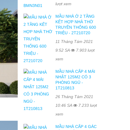
lượt xem
MẪU NHÀ Ở 2 TẦNG
KẾT HỢP NHÀ THỜ
TRUYỀN THỐNG 600
TRIỆU - 2T210720
11 Tháng Tám 2021
9:52 SA
7.903 lượt
xem
MẪU NHÀ CẤP 4 MÁI
NHẬT 125M2 CÓ 3
PHÒNG NGỦ -
1T210813
26 Tháng Tám 2021
10:46 SA
7.233 lượt
xem
MẪU NHÀ CẤP 4 GÁC