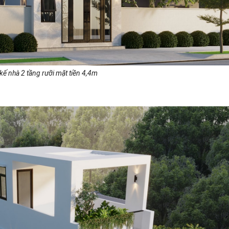
 kế nhà 2 tầng rưỡi mặt tiền 4,4m