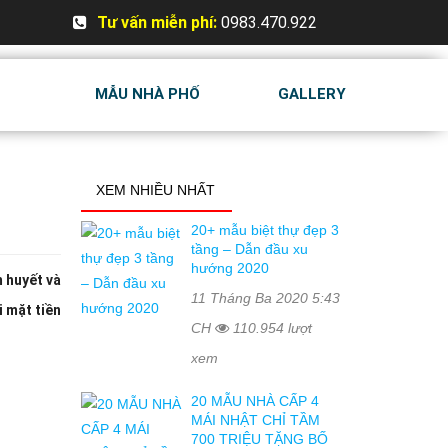
Tư vấn miễn phí:
0983.470.922
MẪU NHÀ PHỐ
GALLERY
XEM NHIỀU NHẤT
20+ mẫu biệt thự đẹp 3
tầng – Dẫn đầu xu
hướng 2020
 huyết và
11 Tháng Ba 2020 5:43
i mặt tiền
CH
110.954 lượt
xem
20 MẪU NHÀ CẤP 4
MÁI NHẬT CHỈ TẦM
700 TRIỆU TẶNG BỐ