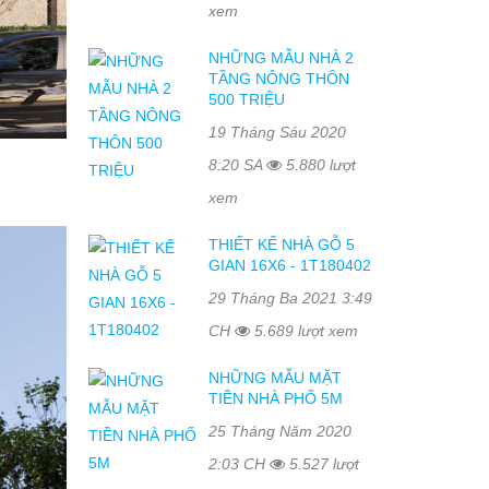
xem
NHỮNG MẪU NHÀ 2
TẦNG NÔNG THÔN
500 TRIỆU
19 Tháng Sáu 2020
8:20 SA
5.880 lượt
xem
THIẾT KẾ NHÀ GỖ 5
GIAN 16X6 - 1T180402
29 Tháng Ba 2021 3:49
CH
5.689 lượt xem
NHỮNG MẪU MẶT
TIỀN NHÀ PHỐ 5M
25 Tháng Năm 2020
2:03 CH
5.527 lượt