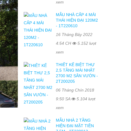
xem
MẪU NHÀ CẤP 4 MÁI
THÁI HIỆN ĐẠI 120M2
- 1T220610
16 Tháng Bảy 2022
4:54 CH
5.152 lượt
xem
THIẾT KẾ BIỆT THỰ
2,5 TẦNG MÁI NHẬT
2700 M2 SÂN VƯỜN -
2T200205
06 Tháng Chín 2018
9:50 SA
5.104 lượt
xem
MẪU NHÀ 2 TẦNG
HIỆN ĐẠI MẶT TIỀN