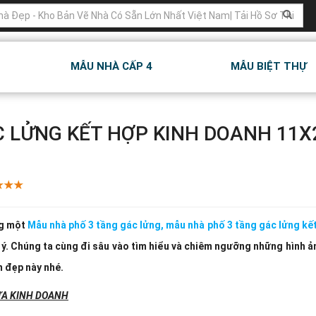
MẪU NHÀ CẤP 4
MẪU BIỆT THỰ
C LỬNG KẾT HỢP KINH DOANH 11
ng một
Mẫu nhà phố 3 tầng gác lửng, mẫu nhà phố 3 tầng gác lửng kết
ý. Chúng ta cùng đi sâu vào tìm hiểu và chiêm ngưỡng những hình ả
m đẹp này nhé.
VỪA KINH DOANH