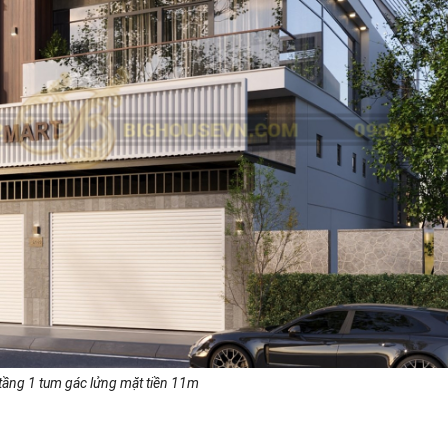
tầng 1 tum gác lửng mặt tiền 11m