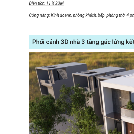
Diện tích: 11 X 23M
Công năng: Kinh doanh, phòng khách, bếp, phòng thờ, 4 p
Phối cảnh 3D nhà 3 tầng gác lửng k