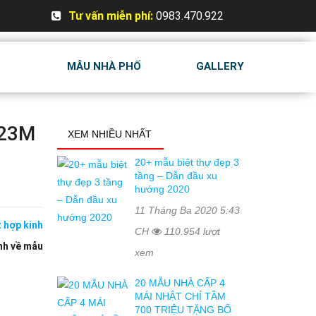
Tư vấn miễn phí:
0983.470.922
MẪU NHÀ PHỐ
GALLERY
X23M
XEM NHIỀU NHẤT
20+ mẫu biệt thự đẹp 3
tầng – Dẫn đầu xu
hướng 2020
11 Tháng Ba 2020 5:43
 hợp kinh
CH
110.954 lượt
nh về mẫu
xem
20 MẪU NHÀ CẤP 4
MÁI NHẬT CHỈ TẦM
700 TRIỆU TẶNG BỐ