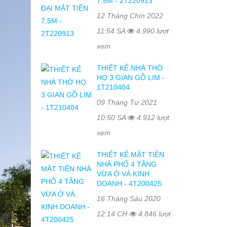
7,5M - 2T220913
12 Tháng Chín 2022
11:54 SA
4.990 lượt
xem
THIẾT KẾ NHÀ THỜ
HỌ 3 GIAN GỖ LIM -
1T210404
09 Tháng Tư 2021
10:50 SA
4.912 lượt
xem
THIẾT KẾ MẶT TIỀN
NHÀ PHỐ 4 TẦNG
VỪA Ở VÀ KINH
DOANH - 4T200425
16 Tháng Sáu 2020
12:14 CH
4.846 lượt