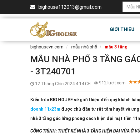
bighouse112013@gmail.com
GIỚI THIỆU
bighousevn.com
mẫu nhà phố
mẫu 3 tầng
MẪU NHÀ PHỐ 3 TẦNG GÁ
- 3T240701
912 lượt xem
12 Tháng Chín 2024 4:14 CH
Kiến trúc BIG HOUSE sẽ giới thiệu đến quý khách hà
doanh 11x23m
được chủ đầu tư rất tâm huyết và ưng 
nhà 3 tầng gác lửng phong cách hiện đại mặt tiền 11
CÔNG TRÌNH: THIẾT KẾ NHÀ 3 TẦNG HIỆN ĐẠI VỪA Ở 