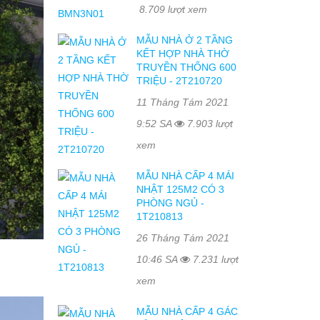
8.709 lượt xem
MẪU NHÀ Ở 2 TẦNG
KẾT HỢP NHÀ THỜ
TRUYỀN THỐNG 600
TRIỆU - 2T210720
11 Tháng Tám 2021
9:52 SA
7.903 lượt
xem
MẪU NHÀ CẤP 4 MÁI
NHẬT 125M2 CÓ 3
PHÒNG NGỦ -
1T210813
26 Tháng Tám 2021
10:46 SA
7.231 lượt
xem
MẪU NHÀ CẤP 4 GÁC