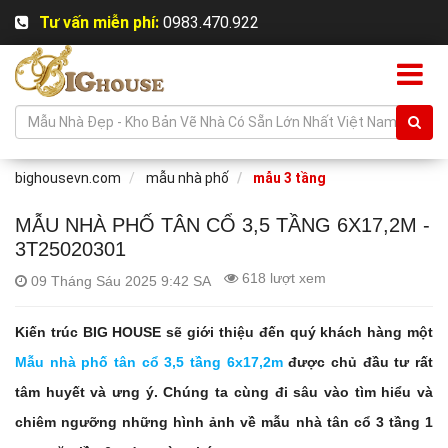
Tư vấn miễn phí:
0983.470.922
bighousevn.com
mẫu nhà phố
mẫu 3 tầng
MẪU NHÀ PHỐ TÂN CỔ 3,5 TẦNG 6X17,2M -
3T25020301
618 lượt xem
09 Tháng Sáu 2025 9:42 SA
Kiến trúc BIG HOUSE sẽ giới thiệu đến quý khách hàng một
Mẫu nhà phố tân cổ 3,5 tầng 6x17,2m
được chủ đầu tư rất
tâm huyết và ưng ý. Chúng ta cùng đi sâu vào tìm hiểu và
chiêm ngưỡng những hình ảnh về mẫu nhà tân cổ 3 tầng 1