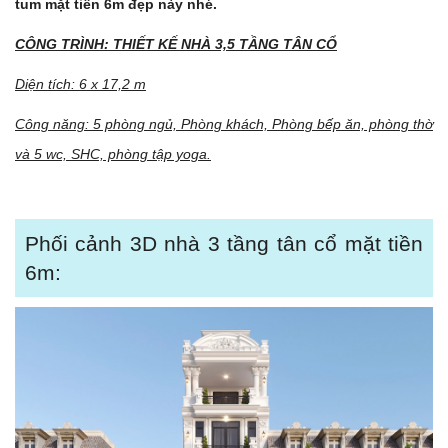
tum mặt tiền 6m đẹp này nhé.
CÔNG TRÌNH: THIẾT KẾ NHÀ 3,5 TẦNG TÂN CỔ
Diện tích: 6 x 17,2 m
Công năng: 5 phòng ngủ, Phòng khách, Phòng bếp ăn, phòng thờ
và 5 wc, SHC, phòng tập yoga.
Phối cảnh 3D nhà 3 tầng tân cổ mặt tiền
6m: