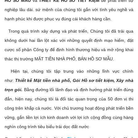
HỒ SƠ MẪU
và
THIẾT KẾ
HỒ SƠ TIẾT KIỆM
để phát triển sự
nghiệp lâu dài. sứ mệnh của chúng tôi gắn với tình yêu nghề và
hạnh phúc khi được phục vụ đúng cái khách hàng cần.
Trong quá trình xây dựng và phát triển, Chúng tôi đã trải qua
không dưới hai lần lột xác với những quyết định mạo hiểm, đặt
cược số phận Công ty để định hình thương hiệu và mở rộng khai
thác thị trường MẶT TIỀN NHÀ PHỐ, BÁN HỒ SƠ MẪU.
Hiện tại, chúng tôi tập trung vào những lĩnh vực chính
như:
Thiết kế Mặt tiền nhà phố, Gói Hồ sơ tiết kiệm,
Xây nhà
trọn gói.
Bằng đường lối lãnh đạo và định hướng phát triển đúng
đắn, hiện nay, chúng tôi là đối tác quan trọng của 50 đơn vị thi
công trên khắp cả nước. Với chủ trương hoạt động phát triển bền
vững, gắn liền lợi ích kinh doanh với lợi ích cộng đồng cùng hàng
nghìn công trình tiêu biểu trải dọc đất nước