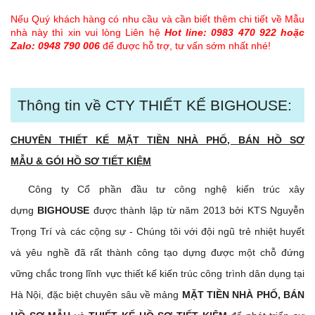
Nếu Quý khách hàng có nhu cầu và cần biết thêm chi tiết về Mẫu
nhà này thì xin vui lòng Liên hệ
Hot line: 0983 470 922 hoặc
Zalo: 0948 790 006
để được hỗ trợ, tư vấn sớm nhất nhé!
Thông tin về CTY THIẾT KẾ BIGHOUSE:
CHUYÊN THIẾT KẾ MẶT TIỀN NHÀ PHỐ, BÁN HỒ SƠ
MẪU & GÓI HỒ SƠ TIẾT KIỆM
Công ty Cổ phần đầu tư công nghệ kiến trúc xây
dựng
BIGHOUSE
được thành lập từ năm 2013 bởi KTS Nguyễn
Trọng Trí và các cộng sự - Chúng tôi với đội ngũ trẻ nhiệt huyết
và yêu nghề đã rất thành công tạo dựng được một chỗ đứng
vững chắc trong lĩnh vực thiết kế kiến trúc công trình dân dụng tại
Hà Nội, đặc biệt chuyên sâu về mảng
MẶT TIỀN NHÀ PHỐ, BÁN