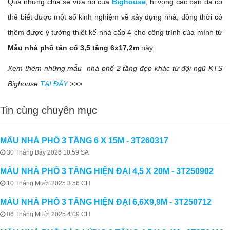
Qua những chia sẻ vừa rồi của
Bighouse
, hi vọng các bạn đã có
thể biết được một số kinh nghiệm về xây dựng nhà, đồng thời có
thêm được ý tưởng thiết kế nhà cấp 4 cho công trình của mình từ
Mẫu nhà phố tân cổ 3,5 tầng 6x17,2m
này.
Xem thêm những mẫu nhà phố 2 tầng đẹp khác từ đội ngũ KTS
Bighouse
TẠI ĐÂY
>>>
Tin cùng chuyên mục
MẪU NHÀ PHỐ 3 TẦNG 6 X 15M - 3T260317
30 Tháng Bảy 2026 10:59 SA
MẪU NHÀ PHỐ 3 TẦNG HIỆN ĐẠI 4,5 X 20M - 3T250902
10 Tháng Mười 2025 3:56 CH
MẪU NHÀ PHỐ 3 TẦNG HIỆN ĐẠI 6,6X9,9M - 3T250712
06 Tháng Mười 2025 4:09 CH